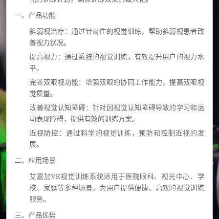
碍
登
言
一、产品功能
运
录
表
斜弱视治疗
：通过针对性的视觉训练，帮助斜弱视患者改
动
达
善视力状况。
问
协
提高视力
：通过系统的视觉训练，有效提升用户的视力水
能
调
题
平。
力
阿尔茨
完善双眼视功能
：增强双眼的协同工作能力，提高双眼视
&
海默
觉质量。
（AD）
改善视觉认知障碍
：针对因视觉认知障碍导致的学习和运
帮
动表现障碍，提供有效的训练方案。
预防
助
近视防控
：通过科学的视觉训练，预防和控制近视的发
语
展。
训
言
OBVAT
练
二、应用场景
表
问
艾嘉加VR视觉训练系统适用于医院眼科、视光中心、学
达
校、家庭等多种场景，为用户提供便捷、高效的视觉训练
题
能
服务。
其
力
三、产品优势
他