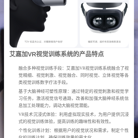
献
视
&
&
认
案
知
脑视
例
艾嘉加VR视觉训练系统的产品特点
觉训
眼
课
练
脑
融合多种视觉训练手段
：艾嘉加VR视觉训练系统融合了视
（机
程
统
觉精细、视觉刺激、视觉融合、同时视觉、立体视觉等各
构）
类视觉训练数字疗法手段。
合
登
脑视
基于大脑神经可塑性原理
：通过特定的视觉刺激和视觉学
训
习任务，激活视觉信号通路，改善和加强大脑神经系统信
觉训
录
练
息加工处理能力，调动大脑视觉潜能。
练
学
管
VR技术沉浸式体验
：利用虚拟现实技术，为用户提供沉浸
（家
习
式的视觉训练体验，提高训练的趣味性和有效性。
理
庭）
障
个性化训练计划
：根据用户的视觉状况和需求，制定个性
语
化的训练计划，确保训练效果的最大化。