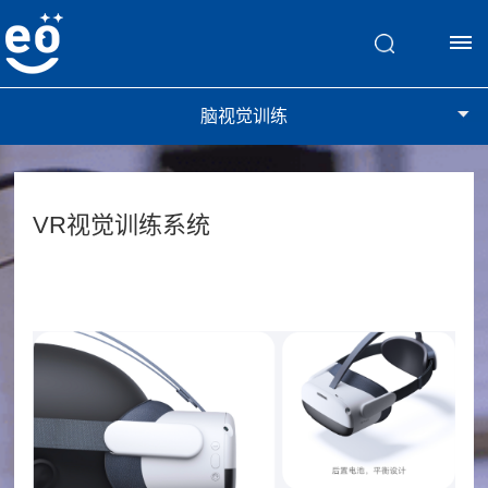
脑视觉训练
首
页
VR视觉训练系统
脑
视
觉
训
练
斜
文
弱