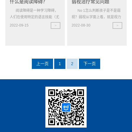
什么是阅读障碍？
弱视治疗常见问题
献
视
阅读障碍是一种学习障碍，
No 1怎么判断孩子是不是弱
&
人们在使用特定的语言技能（尤
视？弱视从字面上看，就是视力
&
其是阅读）上有困难。患有阅读
比较弱，比较低下的意思。但
认
2022-09-15
2022-08-30
>
>
障碍的人在其他语言技能上也有
是，有些孩子虽然视力低下，却
案
知
困难，比如拼写单词 词
不一定是弱视。那么问题来
脑视
例
觉训
眼
课
练
脑
上一页
1
2
下一页
（机
程
统
构）
合
登
脑视
训
觉训
录
练
练
学
管
（家
习
理
庭）
障
语