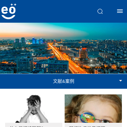
首
页
脑
视
文献&案例
觉
训
练
斜
文
弱