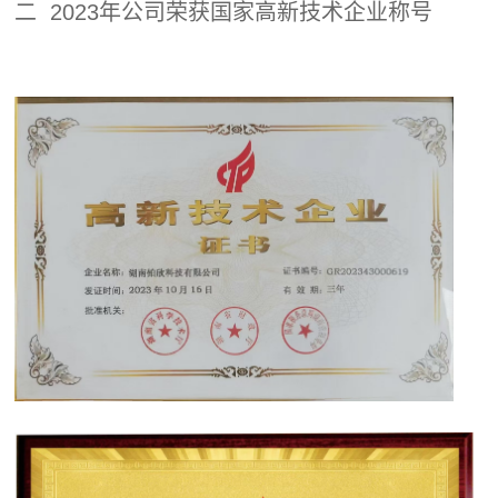
碍
二 2023年公司荣获国家高新技术企业称号
登
言
运
录
表
动
达
问
协
能
调
题
力
阿尔茨
&
海默
（AD）
帮
预防
助
语
训
言
OBVAT
练
表
问
达
题
能
其
力
他