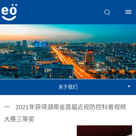
首
页
脑
视
关于我们
觉
训
一 2021年获得湖南省首届近视防控科普视频
练
大赛三等奖
斜
文
弱