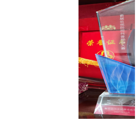
献
视
&
&
认
案
知
脑视
例
觉训
眼
课
练
脑
（机
程
统
构）
合
登
脑视
训
觉训
录
练
练
学
管
（家
习
理
庭）
障
语