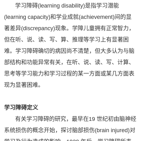
学习障碍(learning disability)是指学习潜能
献
视
(learning capacity)和学业成就(achievement)间的显
&
&
认
著差异(discrepancy)现象。学障儿童拥有正常智力，
案
知
但在听、说、读、写、算、推理等学习上有显著困
脑视
例
难。学习障碍确切的病因尚不清楚，但大多认为与脑
觉训
眼
课
部结构和功能异常有关，在听、说、读、写、计算、
练
脑
思考等学习能力和学习过程的某一方面或某几方面表
（机
程
统
构）
现为显著困难。
合
登
脑视
训
觉训
录
练
学习障碍定义
练
学
管
有关学习障碍的研究，最早在19 世纪初由脑神经
（家
习
理
系统损伤的概念开始，探讨脑部损伤(brain injured)对
庭）
障
语