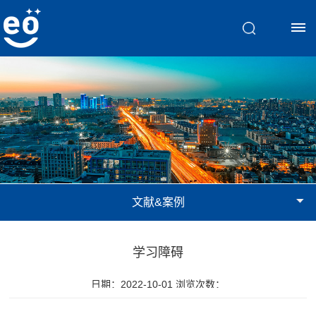
首
页
脑
视
文献&案例
觉
训
学习障碍
练
日期：2022-10-01 浏览次数：
斜
文
弱