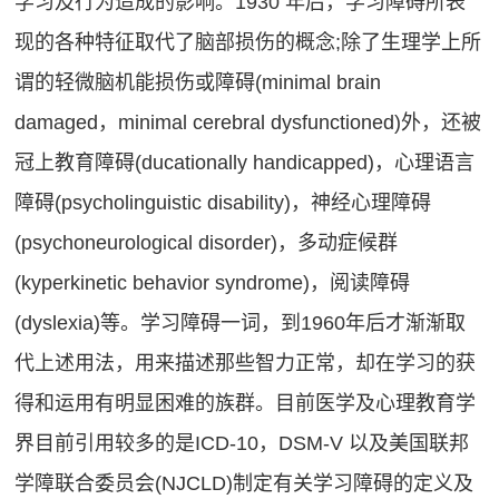
学习及行为造成的影响。1930 年后，学习障碍所表
碍
登
言
运
现的各种特征取代了脑部损伤的概念;除了生理学上所
录
表
动
谓的轻微脑机能损伤或障碍(minimal brain
达
问
协
damaged，minimal cerebral dysfunctioned)外，还被
能
调
题
冠上教育障碍(ducationally handicapped)，心理语言
力
阿尔茨
障碍(psycholinguistic disability)，神经心理障碍
&
海默
（AD）
(psychoneurological disorder)，多动症候群
帮
预防
(kyperkinetic behavior syndrome)，阅读障碍
助
语
(dyslexia)等。学习障碍一词，到1960年后才渐渐取
训
言
OBVAT
代上述用法，用来描述那些智力正常，却在学习的获
练
表
问
得和运用有明显困难的族群。目前医学及心理教育学
达
题
能
界目前引用较多的是ICD-10，DSM-V 以及美国联邦
其
力
学障联合委员会(NJCLD)制定有关学习障碍的定义及
他