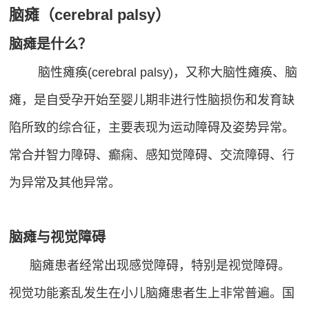
脑瘫（cerebral palsy）
献
视
&
脑瘫是什么？
&
认
脑性瘫痪(cerebral palsy)，又称大脑性瘫痪、脑
案
知
瘫，是自受孕开始至婴儿期非进行性脑损伤和发育缺
脑视
例
觉训
陷所致的综合征，主要表现为运动障碍及姿势异常。
眼
课
练
脑
常合并智力障碍、癫痫、感知觉障碍、交流障碍、行
（机
程
统
为异常及其他异常。
构）
合
登
脑视
训
觉训
录
练
脑瘫与视觉障碍
练
学
管
脑瘫患者经常出现感觉障碍，特别是视觉障碍。
（家
习
理
庭）
视觉功能紊乱发生在小儿脑瘫患者生上非常普遍。国
障
语