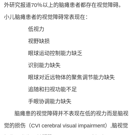
碍
登
外研究报道70％以上的脑瘫患者都存在视觉障碍。
言
运
录
小儿脑瘫患者的视觉障碍常表现在：
表
动
达
问
低视力
协
能
调
题
视野缺损
力
阿尔茨
眼球运动控制能力缺乏
&
海默
识别能力缺失
（AD）
帮
预防
眼球对近远物体的聚焦调节能力缺失
助
语
追随和扫视功能不足
训
言
OBVAT
练
手眼协调能力缺失
表
问
达
脑瘫患的视觉障碍并不表现在低的视力而是脑视
题
能
觉的损伤（CVI cerebral visual impairment）,脑视觉
其
力
他