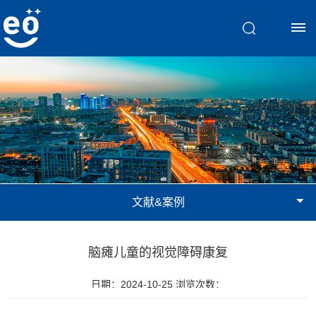
首
页
脑
视
文献&案例
觉
训
脑瘫儿童的视觉障碍康复
练
日期：2024-10-25 浏览次数：
斜
文
弱