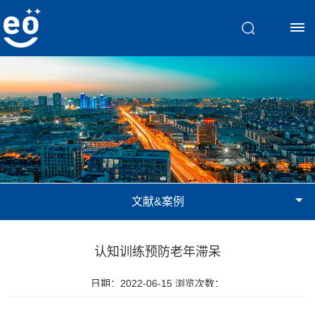
首
页
脑
视
文献&案例
觉
训
认知训练预防老年滞呆
练
日期：2022-06-15 浏览次数：
斜
文
弱