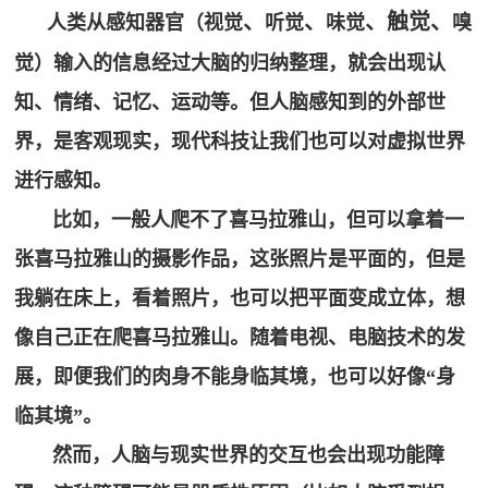
、
、
、触觉
、
人类
从感知器官（视觉
听觉
味觉
嗅
献
视
&
觉）输入的信息经过大脑的归纳整理，就会出现认
&
认
知、情绪、记忆、运动等。但人脑感知到的外部世
案
知
界，是客观现实，现代科技让我们也可以对虚拟世界
脑视
例
进行感知。
觉训
眼
课
比如，一般人爬不了喜马拉雅山，但可以拿着一
练
脑
（机
张喜马拉雅山的摄影作品，这张照片是平面的，但是
程
统
构）
我躺在床上，看着照片，也可以把平面变成立体，想
合
登
脑视
训
像自己正在爬喜马拉雅山。随着电视、电脑技术的发
觉训
录
练
展，即便我们的肉身不能身临其境，也可以好像“身
练
学
管
临其境”。
（家
习
理
庭）
然而，人脑与现实世界的交互也会出现功能障
障
语