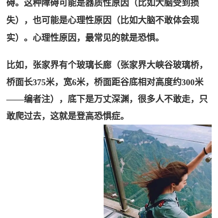
碍。这种障碍可能是器质性原因（比如大脑受到损
碍
登
言
运
失），也可能是心理性原因（比如大脑不敢体会现
录
表
动
实）。心理性原因，最常见的就是恐惧。
达
问
协
能
调
比如，张家界有个玻璃长廊（张家界大峡谷玻璃桥，
题
力
阿尔茨
桥面长375米，宽6米，桥面距谷底相对高度约300米
&
海默
——编者注），底下是万丈深渊，很多人不敢走，只
（AD）
帮
敢爬过去，这就是登高恐惧症。
预防
助
语
训
言
OBVAT
练
表
问
达
题
能
其
力
他