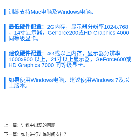
献
视
训练支持Mac电脑及Windows电脑。
&
&
认
最低硬件配置
：2G内存，显示器分辨率1024x768
，14寸显示器，GeForce200或HD Graphics 4000
案
知
同等级显卡。
脑视
例
建议硬件配置
：4G或以上内存，显示器分辨率
觉训
眼
1600x900 以上，21寸以上显示器，GeForce600或
课
练
HD Graphics 7000 同等级显卡。
脑
（机
程
统
如果使用Windows电脑，建议使用Windows 7及以
构）
合
上版本。
登
脑视
训
觉训
录
练
练
学
管
（家
习
上一篇：训练中出现的问题
理
庭）
障
下一篇：如何进行训练时间安排？
语