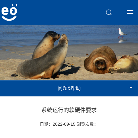
首
页
脑
视
问题&帮助
觉
训
系统运行的软硬件要求
练
日期：2022-09-15 浏览次数：
斜
文
弱