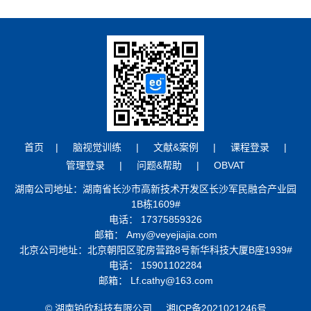
碍
登
言
运
录
表
动
达
问
协
能
调
题
力
阿尔茨
&
海默
首页
|
脑视觉训练
|
文献&案例
|
课程登录
|
（AD）
帮
管理登录
|
问题&帮助
|
OBVAT
预防
助
湖南公司地址：湖南省长沙市高新技术开发区长沙军民融合产业园
语
1B栋1609#
训
言
OBVAT
电话： 17375859326
练
表
邮箱： Amy@veyejiajia.com
问
北京公司地址：北京朝阳区驼房营路8号新华科技大厦B座1939#
达
电话： 15901102284
题
能
邮箱： Lf.cathy@163.com
其
力
© 湖南铂欣科技有限公司
湘ICP备2021021246号
他