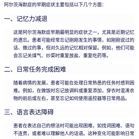
阿尔茨海默症的早期症状主要包括以下几个方面：
献
视
&
一、记忆力减退
&
认
这是阿尔茨海默症早期最明显的症状之一，尤其是近期记忆
案
知
的遗忘。患者可能经常忘记刚刚发生的事情，如刚刚说过的
脑视
话、做过的事，但对久远的记忆相对保留。例如，他们可能
例
觉训
会忘记关煤气、炒菜时重复放盐、重复吃药等。
眼
课
练
脑
二、日常任务完成困难
（机
程
统
构）
随着病情的发展，患者可能在处理日常熟悉的任务时感到困
合
登
难。例如，在做饭时忘记放调料或重复添加，穿衣时混淆衣
脑视
训
物的前后或左右，甚至忘记如何使用遥控器等日常用品。
觉训
录
练
练
三、语言表达障碍
学
管
（家
习
患者在表达自己的想法时可能出现困难，如找词困难、语句
理
庭）
障
不连贯，或者难以理解他人的话语。这种变化可能影响日常
语