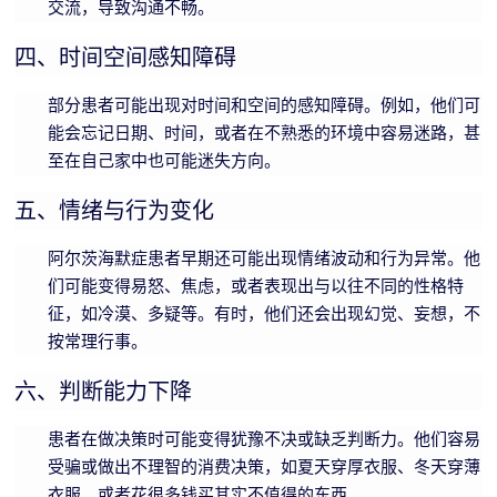
碍
交流，导致沟通不畅。
登
言
运
四、时间空间感知障碍
录
表
动
达
问
部分患者可能出现对时间和空间的感知障碍。例如，他们可
协
能
能会忘记日期、时间，或者在不熟悉的环境中容易迷路，甚
调
题
至在自己家中也可能迷失方向。
力
阿尔茨
&
海默
五、情绪与行为变化
（AD）
帮
阿尔茨海默症患者早期还可能出现情绪波动和行为异常。他
预防
们可能变得易怒、焦虑，或者表现出与以往不同的性格特
助
语
征，如冷漠、多疑等。有时，他们还会出现幻觉、妄想，不
训
言
OBVAT
按常理行事。
练
表
六、判断能力下降
问
达
题
能
患者在做决策时可能变得犹豫不决或缺乏判断力。他们容易
其
受骗或做出不理智的消费决策，如夏天穿厚衣服、冬天穿薄
力
衣服，或者花很多钱买其实不值得的东西。
他