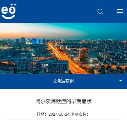
首
页
脑
视
文献&案例
觉
训
阿尔茨海默症的早期症状
练
日期：2024-10-24 浏览次数：
斜
文
弱